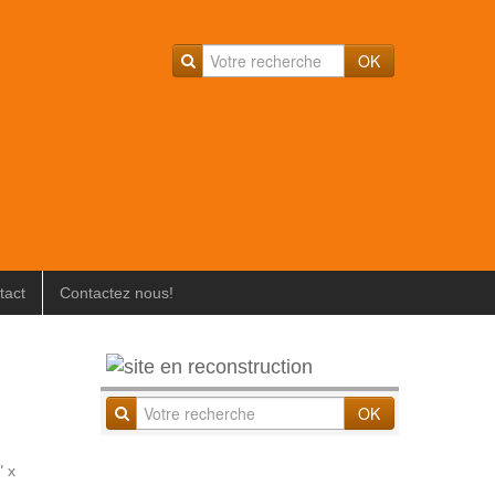
OK
tact
Contactez nous!
OK
" x