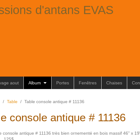
ssions d'antans EVAS
ivage aout
Album
Portes
Fenêtres
Chaises
Con
/
Table
/
Table console antique # 11136
le console antique # 11136
le console antique # 11136 très bien ornementé en bois massif 46" x 19
 125$