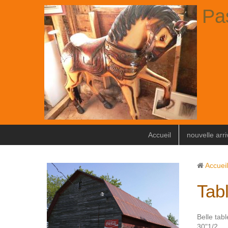
Pa
Accueil
nouvelle arr
Accueil
Tab
Belle tab
30"1/2