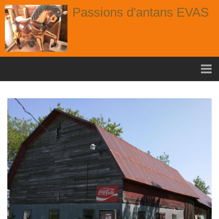
Passions d'antans EVAS
Accueil
nouvelle arrivage aout
Album
Portes
Fenêtres
Chaises
Contact