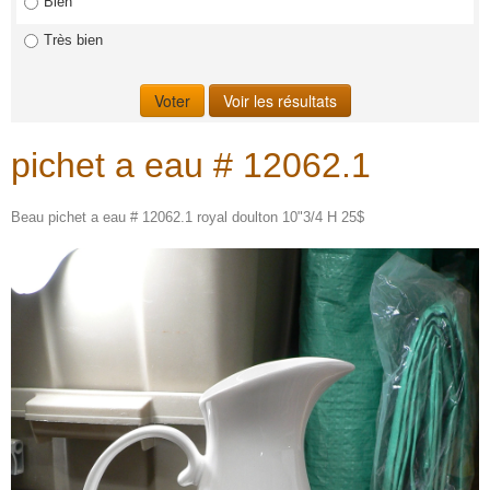
Bien
Très bien
pichet a eau # 12062.1
Beau pichet a eau # 12062.1 royal doulton 10"3/4 H 25$