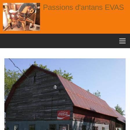
Passions d'antans EVAS
Accueil
nouvelle arrivage aout
Album
Portes
Fenêtres
Chaises
Contact