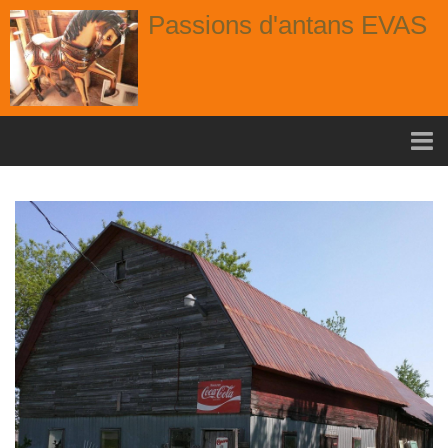
Passions d'antans EVAS
Accueil
nouvelle arrivage aout
Album
Portes
Fenêtres
Chaises
Contact