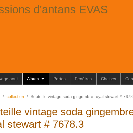
ssions d'antans EVAS
ivage aout
Album
Portes
Fenêtres
Chaises
Con
/
collection
/
Bouteille vintage soda gingembre royal stewart # 7678
teille vintage soda gingembr
al stewart # 7678.3