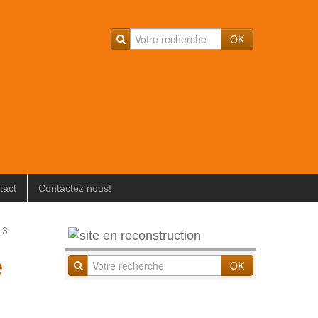
OK
tact
Contactez nous!
.3
e
OK