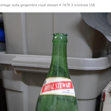
 vintage soda gingembre royal stewart # 7678.3 montréal 15$