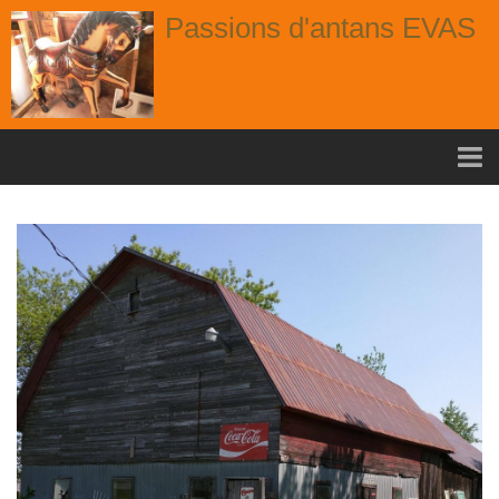
Passions d'antans EVAS
Accueil
nouvelle arrivage aout
Album
Portes
Fenêtres
Chaises
Contact