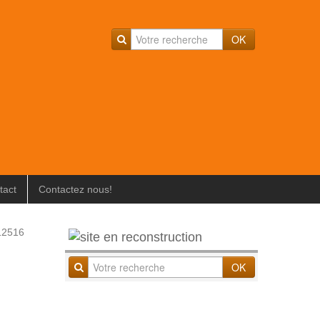
OK
tact
Contactez nous!
 12516
OK