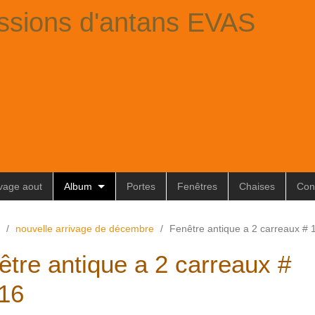
ssions d'antans EVAS
ivage aout
Album
Portes
Fenêtres
Chaises
Con
/
nouvelle arrivage de décembre
/
Fenêtre antique a 2 carreaux #
être antique a 2 carreaux #
16