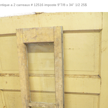
ntique a 2 carreaux # 12516 imposte 9"7/8 x 34'' 1/2 25$