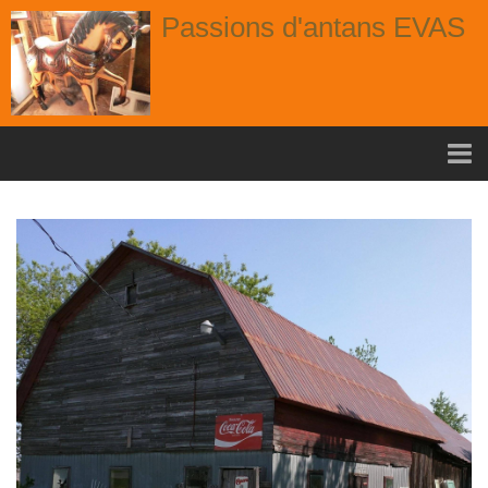
Passions d'antans EVAS
Accueil
nouvelle arrivage aout
Album
Portes
Fenêtres
Chaises
Contact