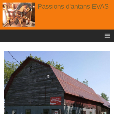
Passions d'antans EVAS
Accueil
nouvelle arrivage aout
Album
Portes
Fenêtres
Chaises
Contact