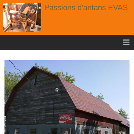
Passions d'antans EVAS
Accueil
nouvelle arrivage aout
Album
Portes
Fenêtres
Chaises
Contact