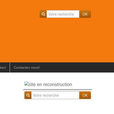
OK
tact
Contactez nous!
OK