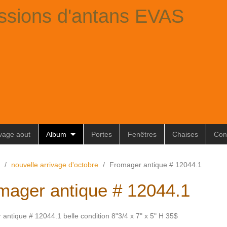
ssions d'antans EVAS
ivage aout
Album
Portes
Fenêtres
Chaises
Con
/
nouvelle arrivage d'octobre
/
Fromager antique # 12044.1
mager antique # 12044.1
antique # 12044.1 belle condition 8"3/4 x 7" x 5" H 35$