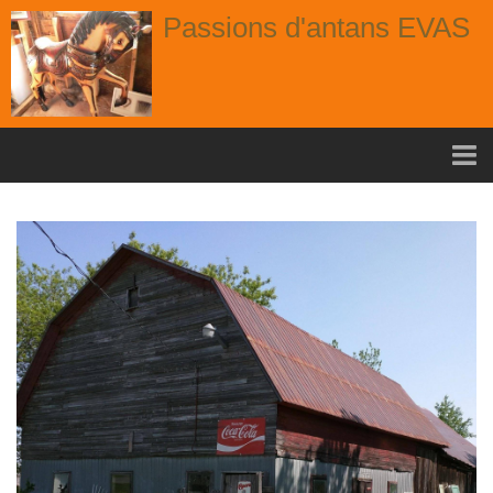
Passions d'antans EVAS
Accueil
nouvelle arrivage aout
Album
Portes
Fenêtres
Chaises
Contact