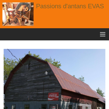
Passions d'antans EVAS
Accueil
nouvelle arrivage aout
Album
Portes
Fenêtres
Chaises
Contact