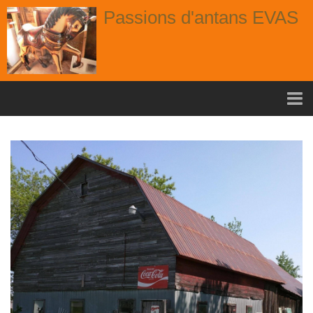
Passions d'antans EVAS
Accueil
nouvelle arrivage aout
Album
Portes
Fenêtres
Chaises
Contact