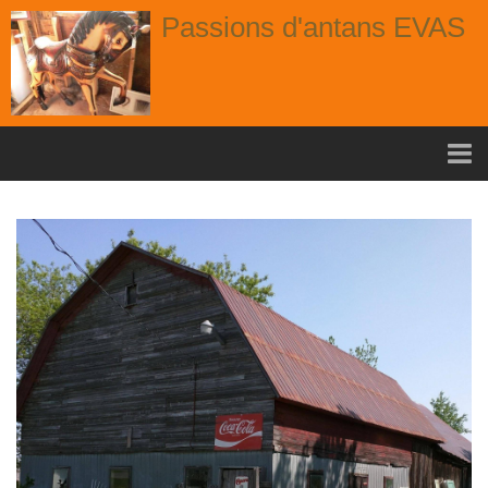
Passions d'antans EVAS
Accueil
nouvelle arrivage aout
Album
Portes
Fenêtres
Chaises
Contact