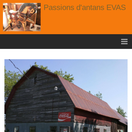
Passions d'antans EVAS
Accueil
nouvelle arrivage aout
Album
Portes
Fenêtres
Chaises
Contact