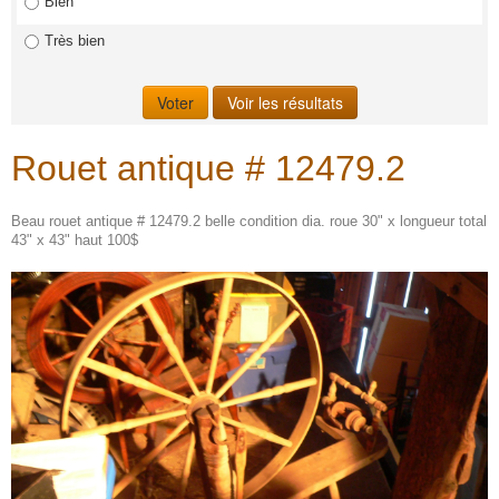
Bien
Très bien
Rouet antique # 12479.2
Beau rouet antique # 12479.2 belle condition dia. roue 30" x longueur total
43" x 43" haut 100$