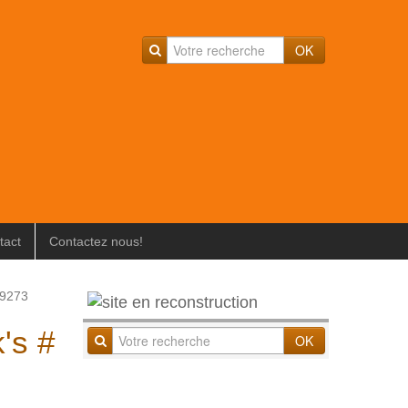
OK
tact
Contactez nous!
 9273
k's #
OK