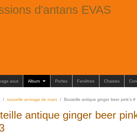
ssions d'antans EVAS
ivage aout
Album
Portes
Fenêtres
Chaises
Con
/
nouvelle arrivage de mars
/
Bouteille antique ginger beer pink's #
eille antique ginger beer pin
3