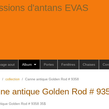
ssions d'antans EVAS
ivage aout
Album
Portes
Fenêtres
Chaises
Con
/
collection
/
Canne antique Golden Rod # 9358
ne antique Golden Rod # 93
tique Golden Rod # 9358 35$