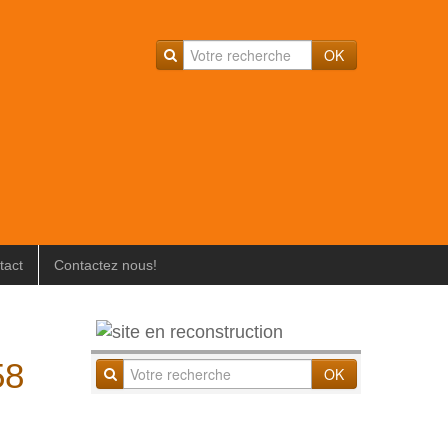
OK
tact
Contactez nous!
58
OK