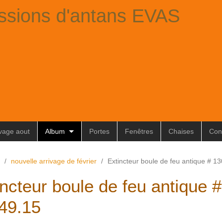
ssions d'antans EVAS
ivage aout
Album
Portes
Fenêtres
Chaises
Con
/
nouvelle arrivage de février
/
Extincteur boule de feu antique # 1
incteur boule de feu antique #
49.15