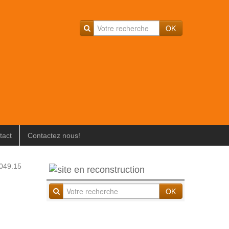
OK
tact
Contactez nous!
3049.15
OK