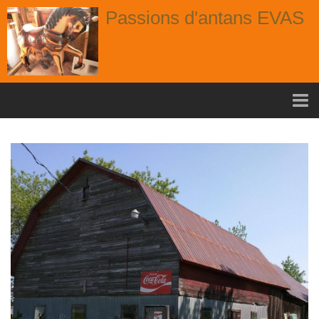
Passions d'antans EVAS
Accueil
nouvelle arrivage aout
Album
Portes
Fenêtres
Chaises
Contact