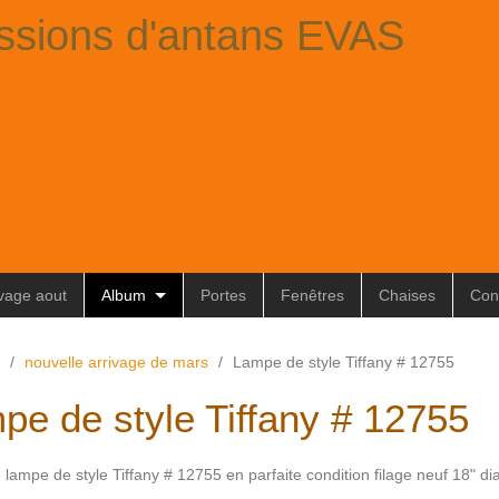
ssions d'antans EVAS
ivage aout
Album
Portes
Fenêtres
Chaises
Con
/
nouvelle arrivage de mars
/
Lampe de style Tiffany # 12755
pe de style Tiffany # 12755
e lampe de style Tiffany # 12755 en parfaite condition filage neuf 18" di