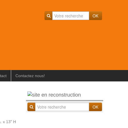
OK
tact
Contactez nous!
OK
a. x 13" H