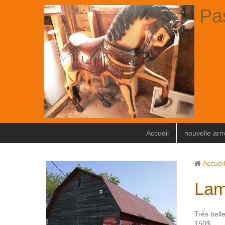
Pa
Accueil
nouvelle arr
Accueil
Lam
Très bell
150$