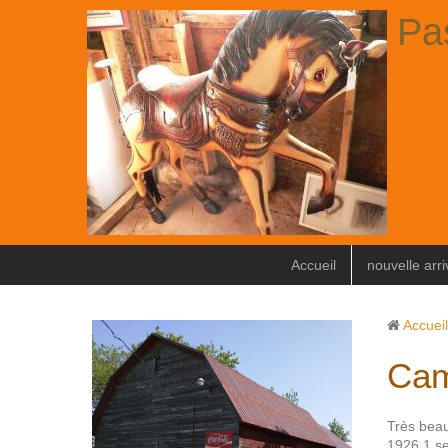
Pa
Accueil
nouvelle arr
Accueil
Cam
Très beau
1926 1 se