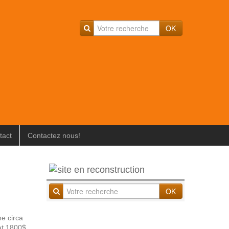
OK
tact
Contactez nous!
OK
ne circa
tat 1800$