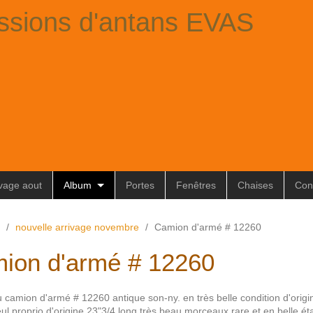
ssions d'antans EVAS
ivage aout
Album
Portes
Fenêtres
Chaises
Con
/
nouvelle arrivage novembre
/
Camion d'armé # 12260
ion d'armé # 12260
 camion d'armé # 12260 antique son-ny. en très belle condition d'origi
ul proprio d'origine 23"3/4 long très beau morceaux rare et en belle é