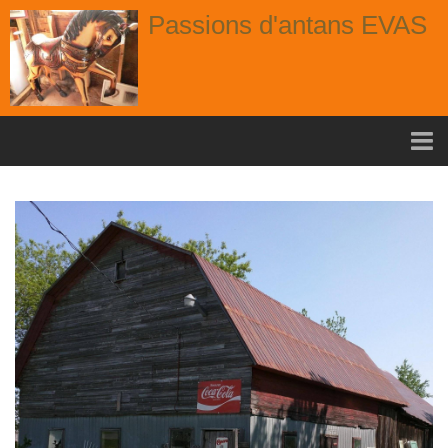
Passions d'antans EVAS
Accueil
nouvelle arrivage aout
Album
Portes
Fenêtres
Chaises
Contact