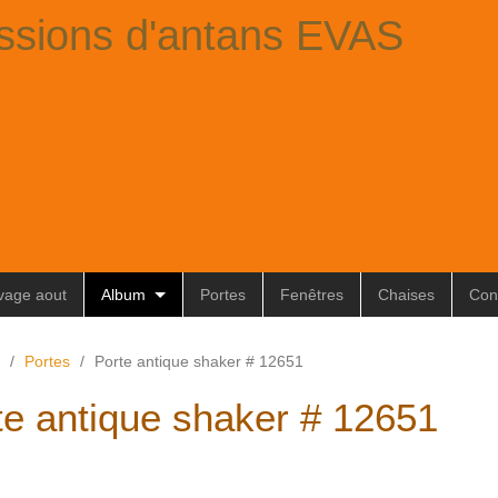
ssions d'antans EVAS
ivage aout
Album
Portes
Fenêtres
Chaises
Con
/
Portes
/
Porte antique shaker # 12651
te antique shaker # 12651