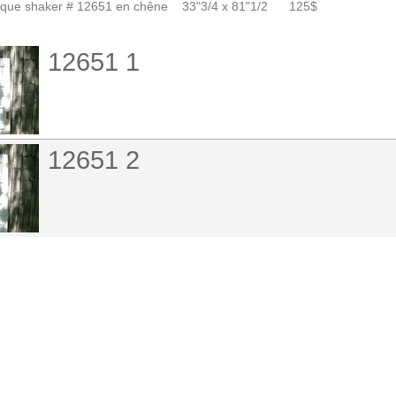
tique shaker # 12651 en chêne 33"3/4 x 81"1/2 125$
12651 1
12651 2