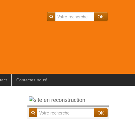
OK
tact
Contactez nous!
OK