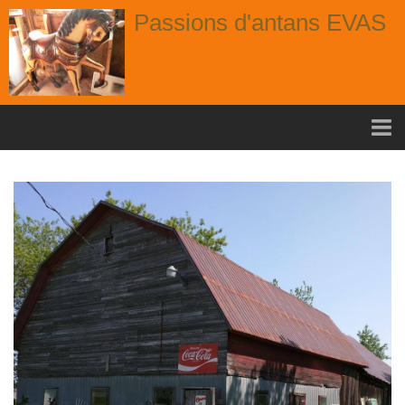
Passions d'antans EVAS
Accueil
nouvelle arrivage aout
Album
Portes
Fenêtres
Chaises
Contact