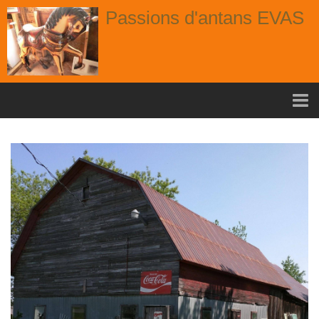
Passions d'antans EVAS
Accueil
nouvelle arrivage aout
Album
Portes
Fenêtres
Chaises
Contact