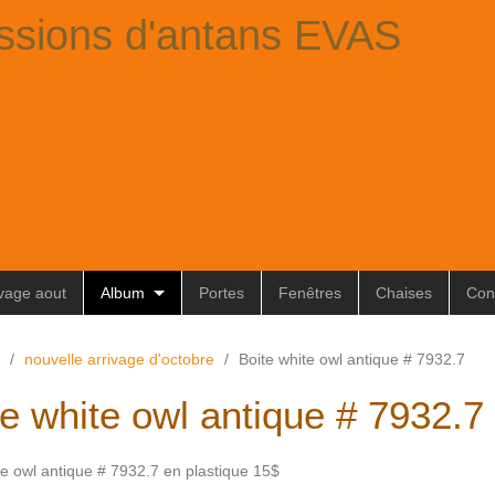
ssions d'antans EVAS
ivage aout
Album
Portes
Fenêtres
Chaises
Con
/
nouvelle arrivage d'octobre
/
Boite white owl antique # 7932.7
te white owl antique # 7932.7
te owl antique # 7932.7 en plastique 15$