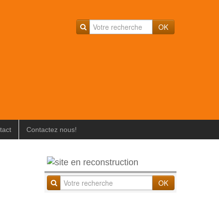
OK
tact
Contactez nous!
OK