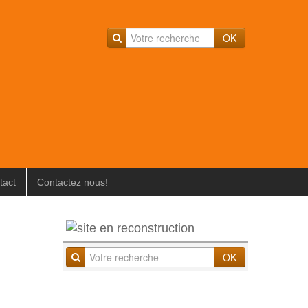
OK
tact
Contactez nous!
OK