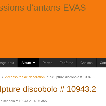
ssions d'antans EVAS
ivage aout
Album
Portes
Fenêtres
Chaises
Con
/
Accessoires de décoration
/
Sculpture discobolo # 10943.2
lpture discobolo # 10943.2
 discobolo # 10943.2 14" H 35$