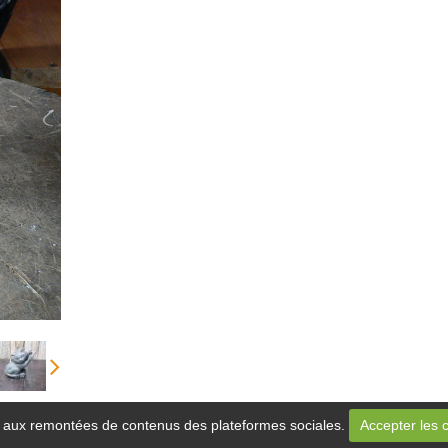
 et aux remontées de contenus des plateformes sociales.
Accepter les 