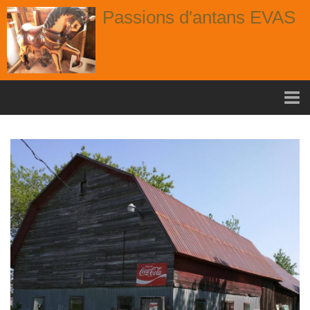
Passions d'antans EVAS
Accueil
nouvelle arrivage aout
Album
Portes
Fenêtres
Chaises
Contact