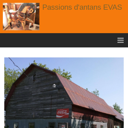
Passions d'antans EVAS
Accueil
nouvelle arrivage aout
Album
Portes
Fenêtres
Chaises
Contact