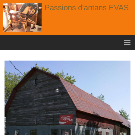
Passions d'antans EVAS
Accueil
nouvelle arrivage aout
Album
Portes
Fenêtres
Chaises
Contact