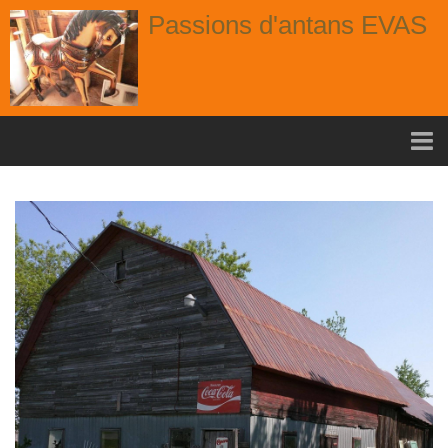
Passions d'antans EVAS
Accueil
nouvelle arrivage aout
Album
Portes
Fenêtres
Chaises
Contact