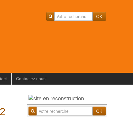
OK
tact
Contactez nous!
.2
OK