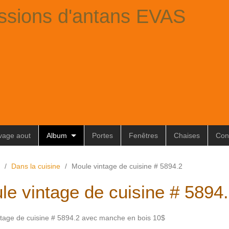
ssions d'antans EVAS
ivage aout
Album
Portes
Fenêtres
Chaises
Con
/
Dans la cuisine
/
Moule vintage de cuisine # 5894.2
le vintage de cuisine # 5894
tage de cuisine # 5894.2 avec manche en bois 10$