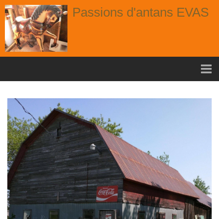
Passions d'antans EVAS
Accueil
nouvelle arrivage aout
Album
Portes
Fenêtres
Chaises
Contact