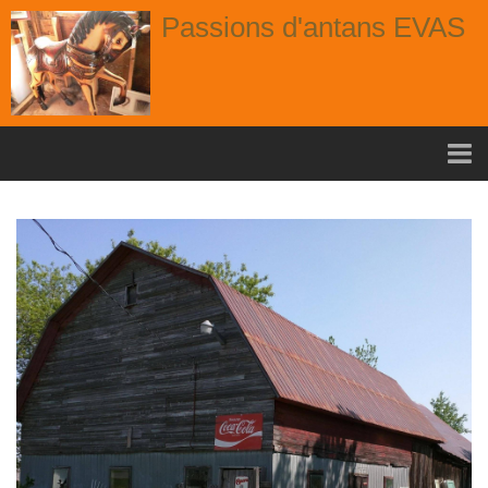
Passions d'antans EVAS
Accueil
nouvelle arrivage aout
Album
Portes
Fenêtres
Chaises
Contact