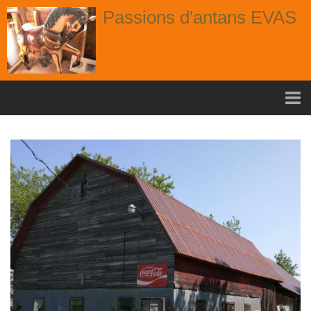
Passions d'antans EVAS
Accueil
nouvelle arrivage aout
Album
Portes
Fenêtres
Chaises
Contact