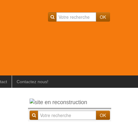
OK
tact
Contactez nous!
OK