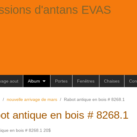
ssions d'antans EVAS
ivage aout
Album
Portes
Fenêtres
Chaises
Con
/
nouvelle arrivage de mars
/
Rabot antique en bois # 8268.1
ot antique en bois # 8268.1
ique en bois # 8268.1 20$