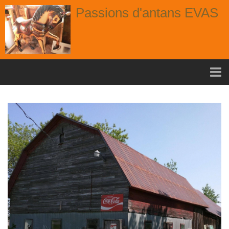
Passions d'antans EVAS
Accueil
nouvelle arrivage aout
Album
Portes
Fenêtres
Chaises
Contact