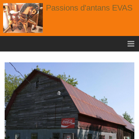
Passions d'antans EVAS
Accueil
nouvelle arrivage aout
Album
Portes
Fenêtres
Chaises
Contact