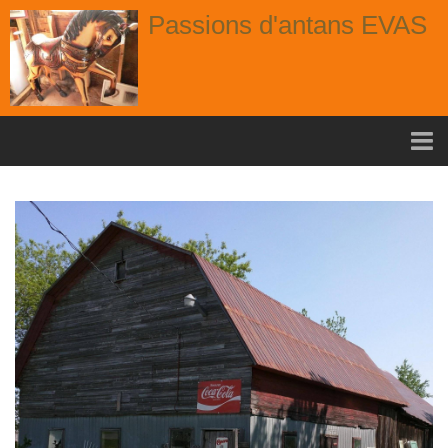
Passions d'antans EVAS
Accueil
nouvelle arrivage aout
Album
Portes
Fenêtres
Chaises
Contact