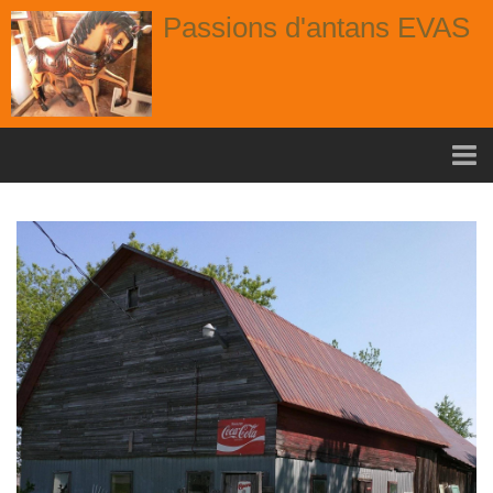
Passions d'antans EVAS
Accueil
nouvelle arrivage aout
Album
Portes
Fenêtres
Chaises
Contact