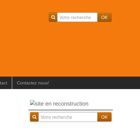
OK
tact
Contactez nous!
OK