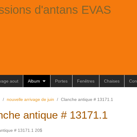
ssions d'antans EVAS
ivage aout
Album
Portes
Fenêtres
Chaises
Con
/
nouvelle arrivage de juin
/
Clanche antique # 13171.1
nche antique # 13171.1
antique # 13171.1 20$