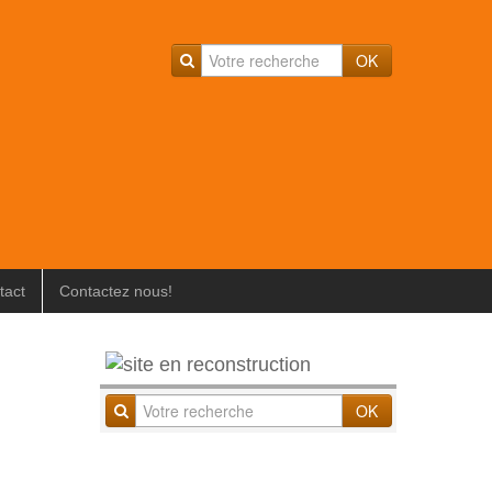
OK
tact
Contactez nous!
OK