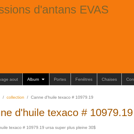
ssions d'antans EVAS
ivage aout
Album
Portes
Fenêtres
Chaises
Con
/
collection
/
Canne d'huile texaco # 10979.19
ne d'huile texaco # 10979.19
uile texaco # 10979.19 ursa super plus pleine 30$