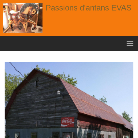
Passions d'antans EVAS
Accueil
nouvelle arrivage aout
Album
Portes
Fenêtres
Chaises
Contact