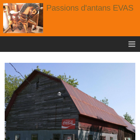
Passions d'antans EVAS
Accueil
nouvelle arrivage aout
Album
Portes
Fenêtres
Chaises
Contact