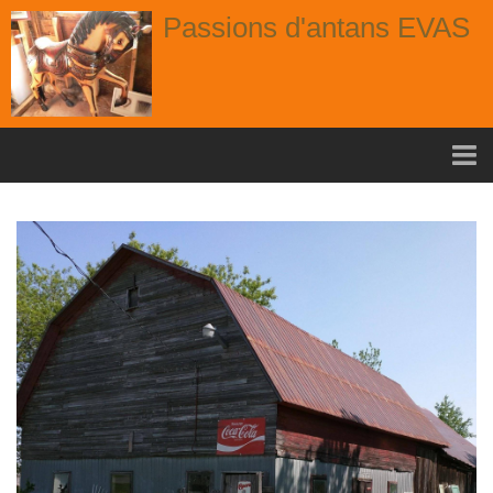
Passions d'antans EVAS
Accueil
nouvelle arrivage aout
Album
Portes
Fenêtres
Chaises
Contact