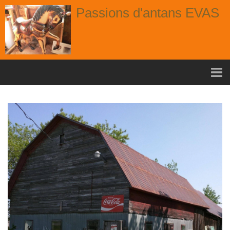
Passions d'antans EVAS
Accueil
nouvelle arrivage aout
Album
Portes
Fenêtres
Chaises
Contact