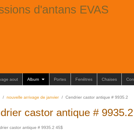
ssions d'antans EVAS
ivage aout
Album
Portes
Fenêtres
Chaises
Con
/
nouvelle arrivage de janvier
/
Cendrier castor antique # 9935.2
drier castor antique # 9935.2
rier castor antique # 9935.2 45$