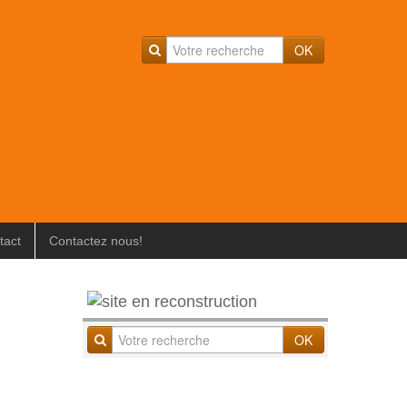
OK
tact
Contactez nous!
OK