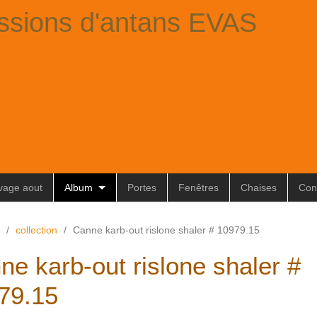
ssions d'antans EVAS
ivage aout
Album
Portes
Fenêtres
Chaises
Con
/
collection
/
Canne karb-out rislone shaler # 10979.15
ne karb-out rislone shaler #
79.15