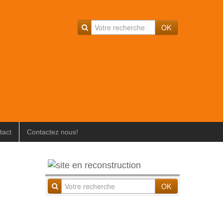
OK
tact
Contactez nous!
OK