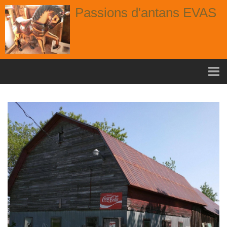
Passions d'antans EVAS
Accueil
nouvelle arrivage aout
Album
Portes
Fenêtres
Chaises
Contact